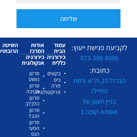
שליחה
עמוד
אודות
השיטה
לקביעת פגישת ייעוץ:
הבית
המרכז
הרובוטי
כירורגיה
כירורגיה
073-398-8000
כללית
אנקולוגית
כתובת:
בקעים
סרטן
הושט
הברזל 10, ת"א (רמת
כיס
מרה
סרטן
החייל)
הקיבה
פרוקטולוגיה
סרטן
בניין העוגן של
הלבלב
סרטן
אסותא-קומה 1
הכבד
סרטן
המעי
הגס