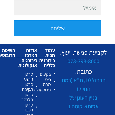
שליחה
עמוד
אודות
השיטה
לקביעת פגישת ייעוץ:
הבית
המרכז
הרובוטי
כירורגיה
כירורגיה
073-398-8000
כללית
אנקולוגית
כתובת:
בקעים
סרטן
הושט
הברזל 10, ת"א (רמת
כיס
מרה
סרטן
החייל)
הקיבה
פרוקטולוגיה
סרטן
בניין העוגן של
הלבלב
סרטן
אסותא-קומה 1
הכבד