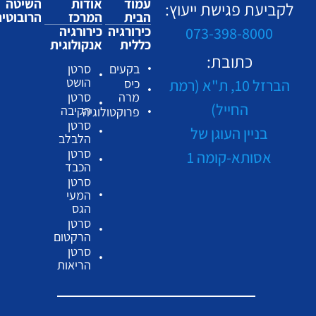
עמוד
אודות
השיטה
לקביעת פגישת ייעוץ:
הבית
המרכז
הרובוטי
כירורגיה
כירורגיה
073-398-8000
כללית
אנקולוגית
כתובת:
בקעים
סרטן
הושט
הברזל 10, ת"א (רמת
כיס
מרה
סרטן
החייל)
הקיבה
פרוקטולוגיה
סרטן
בניין העוגן של
הלבלב
סרטן
אסותא-קומה 1
הכבד
סרטן
המעי
הגס
סרטן
הרקטום
סרטן
הריאות