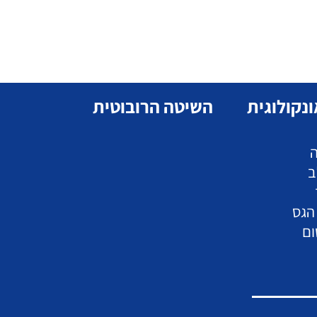
ונקולוגית
השיטה הרובוטית
ה
ב
הגס
ום