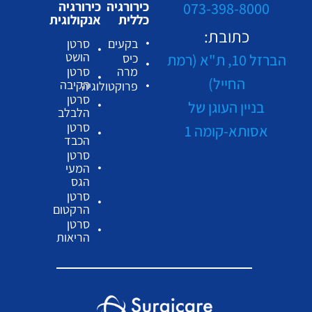
כירורגיה
כירורגיה
073-398-8000
כללית
אנקולוגית
כתובת:
בקעים
סרטן
הושט
הברזל 10, ת"א (רמת
כיס
מרה
סרטן
החייל)
הקיבה
פרוקטולוגיה
סרטן
בניין העוגן של
הלבלב
סרטן
אסותא-קומה 1
הכבד
סרטן
המעי
הגס
סרטן
הרקטום
סרטן
הריאות