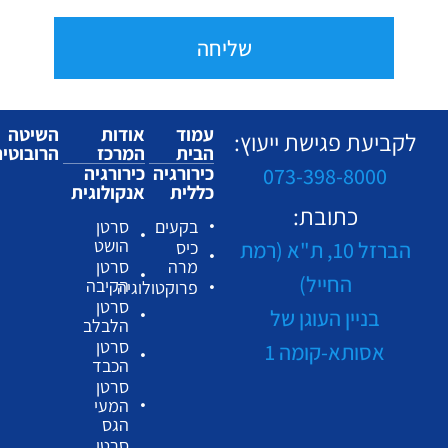
שליחה
עמוד
אודות
השיטה
לקביעת פגישת ייעוץ:
הבית
המרכז
הרובוטי
כירורגיה
כירורגיה
073-398-8000
כללית
אנקולוגית
כתובת:
בקעים
סרטן
הושט
הברזל 10, ת"א (רמת
כיס
מרה
סרטן
החייל)
הקיבה
פרוקטולוגיה
סרטן
בניין העוגן של
הלבלב
סרטן
אסותא-קומה 1
הכבד
סרטן
המעי
הגס
סרטן